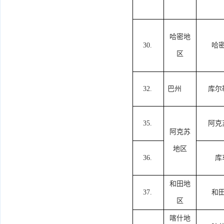
哈密地
30.
哈
区
32.
巴州
库尔
35.
阿克
阿克苏
地区
36.
库
和田地
37.
和
区
喀什地