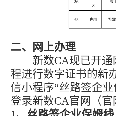
39.
喀
区
40.
克州
阿图
二、
网上办理
新数
CA
现已开通
程进行数字证书的新
信小程序
“
丝路签企业
登录新数
CA官网（官网：
1、
丝路签企业保姆线