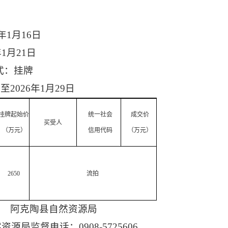
年
1
月
16
日
年
1
月
21
日
式：挂牌
日
至
2026
年
1
月
29
日
挂牌起始价
统一社会
成交价
买受人
（万元）
信用代码
（万元）
2650
流拍
阿克陶县自然资源局
然资源局监督电话：
0908-5725606