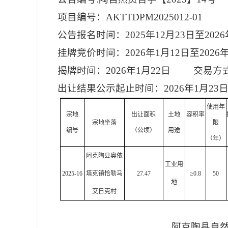
项目编号：
AKTTDPM2025012-01
公告报名时间：
2025
年
12
月
23
日至
2026
挂牌竞价时间：
2026
年
1
月
12
日至
2026
揭牌时间：
2026
年
1
月
22
日
交易方
出让结果公示起止时间：
2026
年
1
月
23
使用年
宗地
出让面积
土地
容积率
宗地坐落
限
编号
（公顷）
用途
（年）
阿克陶县奥依
工业用
2025-16
塔克镇恰勒马
27.47
≥0.8
50
地
艾日克村
阿克陶县自