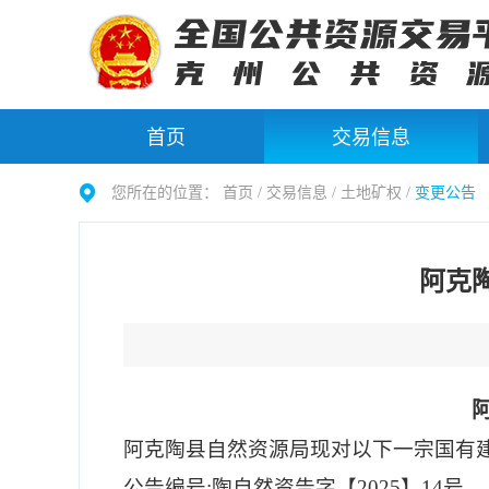
首页
交易信息
您所在的位置：
首页 /
交易信息
/
土地矿权
/
变更公告
阿克
阿克陶县自然资源局现对以下
一
宗国有
公告编号
:陶自然资告字【
2025
】
14
号