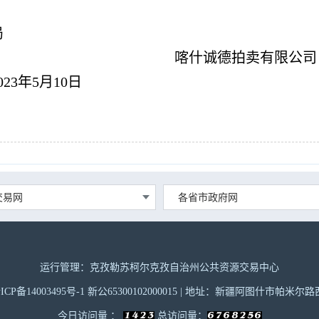
局
喀什诚德拍卖有限公司
10日
交易网
各省市政府网
运行管理：克孜勒苏柯尔克孜自治州公共资源交易中心
CP备14003495号-1 新公65300102000015 | 地址：新疆阿图什市帕米
今日访问量 ：
总访问量：