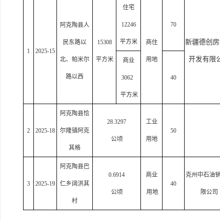
住宅
12246
70
阿克陶县人
平方米
新疆德创房
民东路以
15308
商住
1
2025-15
开发有限
北、帕米尔
平方米
用地
商业
路以西
3062
40
平方米
阿克陶县恰
28.3297
工业
2
2025-18
尔隆镇阿克
50
公顷
用地
其格
阿克陶县巴
0.6914
商业
克州中石油
3
2025-19
仁乡阔洪其
40
公顷
用地
限公司
村