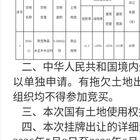
出让
宗地
宗地
宗地
土地
序号
年限
建筑
建筑
名称
坐落
面积
用途
容积率
绿地率
（年）
密度
限高
2026-
阿克陶县
0.5000公
商业
1
≤
1.2
≥10
%
≤
35
%
≤
21
米
40年
12
木吉乡木吉村
顷
用
地
二、
中华人民共和国境内
以单独申请。有拖欠土地
组织均不得参加竞买。
三、
本次国有土地使用权
四、本次挂牌出让的详细