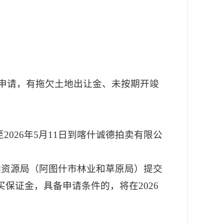
申请
，
有拖欠土地出让金、未按期开竣
至
2026
年
5
月
11
日到喀什诚德拍卖有限公
然资源局（阿图什市林业和草原局）
提交
买保证金，具备申请条件的，将在
2026