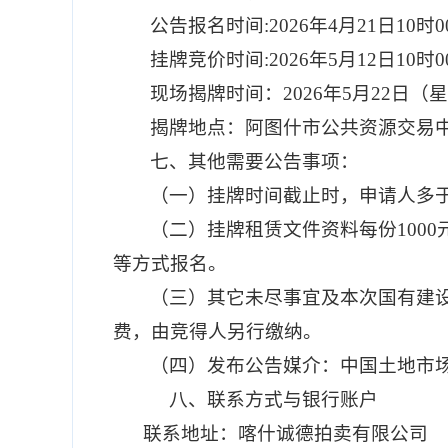
公告报名时间
:
2026
年
4
月
21
日
10时
0
挂牌竞价时间
:
2026
年
5
月
12
日
10时
0
现场揭牌时间：
2026
年
5
月
22
日（
揭牌
地点：
阿图什市公共资源交易
七、其他需要公告事项：
（一）挂牌时间截止时，
申请人多
（
二）挂牌租赁
文件资料每份
100
等方式报名。
（
三）其它未尽事宜及
本次国有建
费，由竞得人另行缴纳。
（四）发布公告媒介
：中国土地市
八、
联系方式与银行
账
户
联系地址：喀什诚德拍卖有限公司