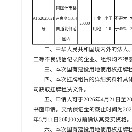
阿图什市格
ATS2025021
达良乡
G314
工业
小于
不得大
20000
号
国道北侧范
用地
1.0
于
45%
围内
二、
中华人民共和国境内外的法人
工等不良诚信记录的企业、组织均不得
三、本次国有建设用地使用权
挂牌
四、本次
挂牌租赁
的详细资料和具
司获取
挂牌租赁
文件。
五、申请人可于
2026
年
4
月
21
日至
2
书面申请。
交
纳保证金的截止时间为
202
年
5
月
11
日
20
时
00
分前确认其竞买资格
六、本次国有建设用地使用权
挂牌