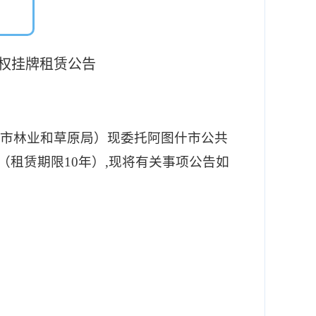
权
挂牌
租赁
公告
什市林业和草原局）
现委托
阿图什市公共
（
租赁期限
10年）
,现将有关事项公告如