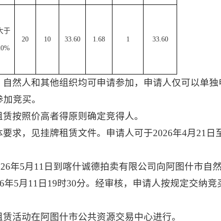
大于
20
10
33.60
1.68
1
33.60
20%
、自然人和其他组织均可申请参加，申请人仅可以单独
参加竞买。
租赁
按照价高者得原则确定竞得人。
体要求，见
挂牌租赁
文件。申请人可于
2026
年
4
月
21
日
026
年
5
月
11
日到喀什诚德拍卖有限公司向
阿图什市自
6
年
5
月
11
日
19时
30
分。经审核，申请人按规定交纳竞
。
租赁
活动在
阿图什市公共资源交易中心
进行。