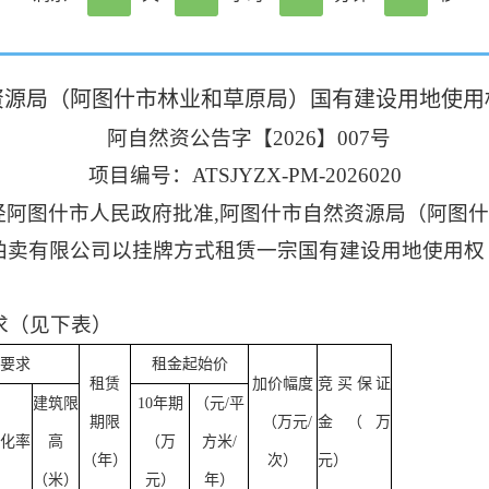
资源局（阿图什市林业和草原局）
国有建设用地使用
阿
自然资
公
告字
【
2026】007
号
项目编号：
ATSJYZX-PM-2026020
经
阿图什市
人民政府批准
,
阿图什市自然资源局（阿图
拍卖有限公司
以挂牌
方式
租赁
一
宗国有建设用地使用权
求（见下表）
要求
租金起始价
租赁
加价幅度
竞买保证
建筑限
10年期
（元
/平
期限
（万元
/
金（万
化率
高
（万
方米/
（年）
次）
元）
（米）
元）
年）