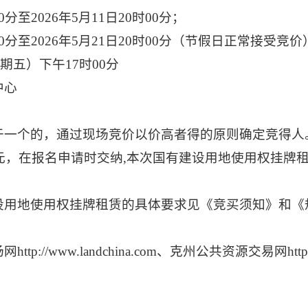
0
分至
2026
年
5
月
11
日
20
时
00
分；
0
分至
2026
年
5
月
21
日
20
时
00
分（节假日正常接受竞价
星期
五
）
下午
17
时
00
分
中心
于一个的
，通过现场竞价以价高者得的原则确定竞得人
0元，在报名申请时交纳
,
本次国有建设用地使用权挂牌
设用地使用权
挂牌租赁
的具体要求见《竞买须知》和《
场网
http://www.landchina.com
、
克州公共资源交易网
htt