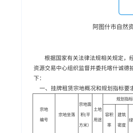
阿图什市自然
根据国家有关法律法规相关规定，
资源交易中心
组织监督并委托
喀什诚德
下：
一、
挂牌租赁
宗地概况和规划指标要
规划指标
宗地面
宗地
土地
宗地坐落
积
(平
容积
建筑
编号
用途
绿
方米）
率
密度