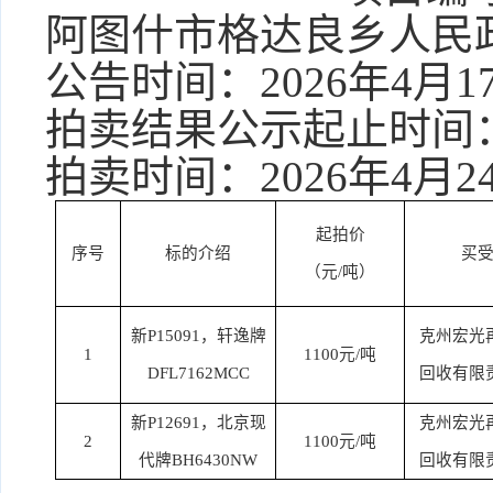
阿图什市格达良乡人民
公告
时间：
2026年
4
月
1
拍卖结果公示起止时间
拍卖
时间：
2026年
4
月
2
起拍价
序号
标的介绍
买
（元
/吨）
新
P15091，轩逸牌
克州宏光
1
1100元/吨
DFL7162MCC
回收有限
新
P12691，北京现
克州宏光
2
1100元/吨
代牌BH6430NW
回收有限