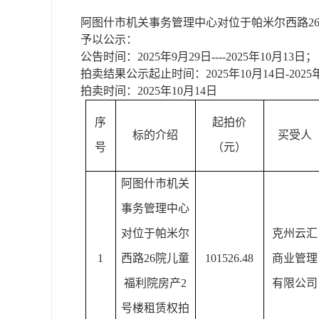
阿图什市机关事务管理中心对位于帕米尔西路
2
予以
公示
：
公告
时间：
2
025
年
9
月
29
日
----
2025年10
月
13
日
；
拍卖结果公示起止时间：
2025年10月14日-202
拍卖
时间：
20
25
年
10
月
14
日
序
起拍价
标的介绍
买受人
号
（元）
阿图什市机关
事务管理中心
对位于帕米尔
克州云汇
1
西路
26院儿童
101526.48
商业管理
福利院房产2
有限公司
号楼租赁权拍