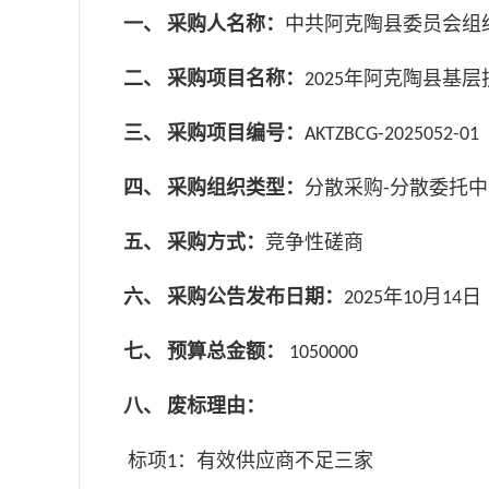
一、
采购人名称：
中共阿克陶县委员会组
二、
采购项目名称：
年阿克陶县基层
2025
三、
采购项目编号：
AKTZBCG-202505
四、
采购组织类型：
分散采购
分散委托中
-
五、
采购方式：
竞争性磋商
六、
采购公告发布日期：
年
月
日
2025
10
14
七、
预算总金额：
1050000
八、
废标理由：
标项
：有效供应商不足三家
1