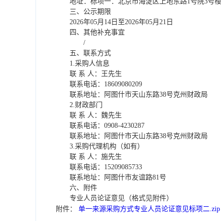
地址：
标项一：北京市海淀区上地东路
1
号院
3
号
三、公示期限
2026
年
05
月
14
日至
2026
年
05
月
21
日
四、其他补充事宜
/
五、联系方式
1.
采购人信息
联
系
人：
王
先生
联系电话：
18609080209
联系地址：阿图什市天山东路
38
号克州财政局
2.
财政部门
联
系
人：
魏先生
联系电话：
0908-4230287
联系地址：阿图什市天山东路
38
号克州财政局
3.
采购代理机构（如有）
联
系
人：
施先生
联系电话：
15209085733
联系地址：
阿图什市友谊路
81
号
六、附件
专业人员论证意见（格式见附件）
附件：
单一来源采购方式专业人员论证意见标项二.zip