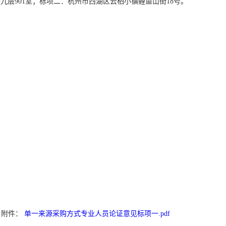
楼九层
901
室；标项二：杭州市西湖区云栖小镇鲤鱼山街
18
号。
附件：
单一来源采购方式专业人员论证意见标项一.pdf