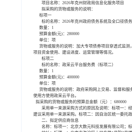
项目名称：
2026
年克州财政局信息化服务项目
拟采购的货物或服务的说明：
标项一
标的名称：
2026
年克州政府债务系统及全口径债
数量：
1
预算金额
(
元
)
：
280000
单位：项
货物或服务的说明：加大专项债券项目穿透式监测
项目资金使用、建设进度、运营管理等情况。
标项二
标的名称：政采云平台服务费（标项二）
数量：
1
预算金额
(
元
)
：
400000
单位：项
货物或服务的说明：政府采购网上交易、监督和服
使用方使用政采云平台。
拟采购的货物或服务的预算总金额（元）：
680000
采用单一来源采购方式的原因及说明：
标项一：
建议采用单一来源采购。标项二：因自治区统一委托
二、拟定供应商信息
名称：
标项一：北京大数元科技发展有限公司；