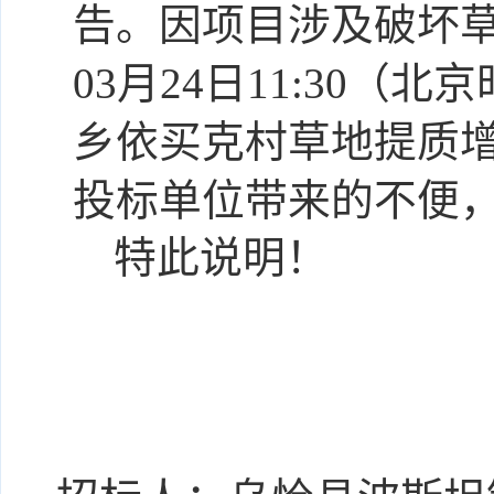
告。
因项目
涉及破坏
0
3
月
24
日
11:
3
0（北京
乡依买克
村草地提质
投标单位带来的不便
特此说明！