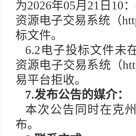
为
202
6
年
05
月
21
日
1
0
：
资源电子交易系
统
（
ht
标文件
。
6.2电子投标文件
资源电子交易系
统
（
ht
易平台拒收。
7.发布公告的媒介：
本次公告同时在
克
布。