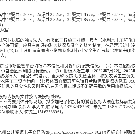
。
其中
1#渠共2.30km。2#渠共2.32km。3#渠共1.85km。4#渠共0.55km。5#
其中
1#渠共2.30km。2#渠共2.32km。3#渠共1.85km。4#渠共0.55km。5#
)
为准)
合法营业执照的独立法人。有类似工程施工业绩，具有
【
水利水电工程施
生产许可证，
应具有良好的财务状况
及健全的财务制度
，在经营活动中
级】(含)以上注册建造师执业资格及水利行业安全生产考核合格证书(B
责人。
利建设市场监管平台填报基本信息和良好行为记录信息。（2）本次招标
尔自治区水利招投标活动。（3）投标人近三年（2022年7月
22
日
-2025
v.cn/)未被列入失信被执行人、经营异常名录、重大税收违 法失信主体、拖欠农民
民工工资查询函。注:具体事宜请跟阿克陶县劳动保障监察大队联:0908-5
用信息的真实性和及时更新,若因信息过期或不准确导致的后果由投标人
的投标人投标文件按否决投标处理。
标人不需要到达开标现场。拟参加电子招投标的潜在投标人须在投标前提
(联系人:李先生,联系电话:13394908298
；
朱先生
:1585071
系人:何先生15162333961。
克州公共资源电子交易系统
(http://kzggzyjy.com.cn:8024/)招标