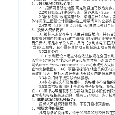
2、项目概况和招标范围：
2.1 招标项目所在地区:阿克陶县
加马铁热克乡
2.2项目概况:改建渠道6条，渠道总长7.95
km
。
2.3招标范围:改建渠道6条，渠道总长7.95
km
。
体详见施工图纸设计范围内及工程量清单的全部内容
2.4本项目计划工期:
105
日历天
(具体以签订合同
3、投标人资格要求：
3.1投标人须是在中华人民共和国境内，持有
具有有效期内的建设行政主管部门颁发的企业安全
目负责人)须是本单位人员，具有【水利水电工程贰
(含)以上职称，且不得在其他项目担任施工项目负
3.2其他条件
（
1）水利建设市场主体应依法依规在全国水
监管平台“黑名单”的水利建设市场主体参与新疆维吾
网站(https://www.creditchina.go
查询完整截图)。（4）项目招标所在地出具的无拖欠农
有效期45天，投标人须在查询函有效期内确保其信
3.3本次招标不接受联合体投标。
3.4本次招标实行资格后审，资格后审不合格
3.5本次招标采用网上全流程电子招投标，投
宜，CA证书办理请联系江苏翔晟信息技术股份有限公司办理
正常参加投标相关活动的，后果自己承担。造价技术问题联
4、踏勘现场和投标预备会:
招标人不组织踏勘现场，不召开投标预备会。
5、招标文件的获取：
凡有意参加投标者，请于
2025年07月
22
日起在