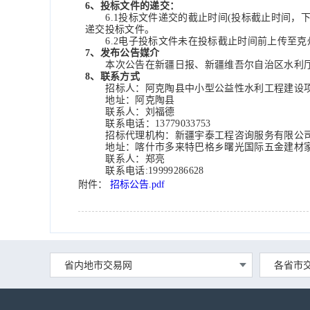
6、投标文件的递交：
6.1投标文件递交的截止时间(投标截止时间，下同
递交投标文件。
6.2电子投标文件未在投标截止时间前上传至克州公共资源
7、发布公告媒介
本次公告在
新疆
日报、
新疆维吾尔自治区水利
8、联系方式
招标人：阿克陶县中小型公益性水利工程建设
地址：阿克陶县
联系人：刘福德
联系电话：
13779033753
招标代理机构：
新疆宇泰工程咨询服务有限公
地址：
喀什市多来特巴格乡曙光国际五金建材
联系人：
郑亮
联系电话
:
19999286628
附件：
招标公告.pdf
省内地市交易网
各省市