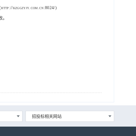
zggzyjy.com.cn:8024/)
拒收。
招投标相关网站