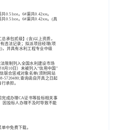
渠共0.51km。6#渠共0.42km。
渠共0.51km。6#渠共0.42km。(具
工总承包贰级
】
(含)以上资质，
没有违法记录
；
拟派项目经理
(项
类)，并具有水利工程专业中级
依法限制列入全国水利建设市场
年
8
月
10
日）未被列入
“信用中国”
工工资失信联合惩戒对象名单(须附网站
720480;查询函自开具之日起
自行承担。
前完成办理CA证书等投标相关事
3765)。因投标人办理不及时导致不能
文件领取菜单中免费下载。