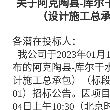
关于
阿克陶县
-库尔
（设计施工总
各潜在投标人：
我公司于2023年0
1
月
布的
阿克陶县
-库尔干
计施工总承包）
（标
01
）招标公告。因项
04
日
上午
10:30（北