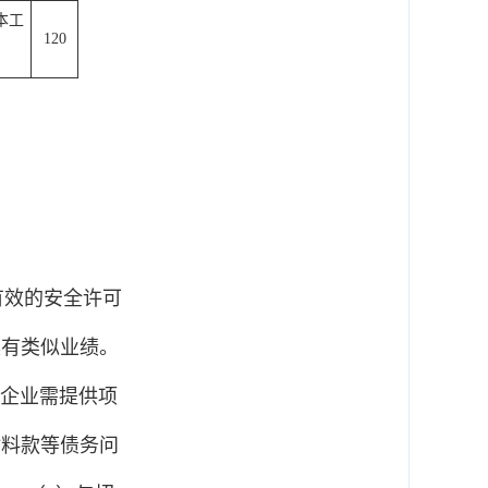
本工
120
有效的安全许可
具有类似业绩。
2企业需提供项
材料款等债务问