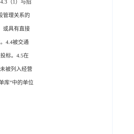
.3（1）与招
股管理关系的
，或具有直接
4.4被交通
标。4.5在
.cn）未被列入经营
单库”中的单位