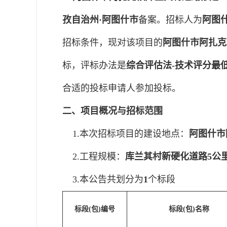
孜自治州·阿图什市
备案。招标人为
阿图
招标条件，现对该项目的
阿图什市阿扎克
标，评标办法是
综合评估法-技术评分最
合适的投标申请人参加投标。
二、项目概况与招标范围
1.本次招标项目的建设地点：
阿图什市
2.工程规模：
库兰其村新硬化道路5公里
3.本公告共划分为
1
个标段
标段(包)编号
标段(包)名称