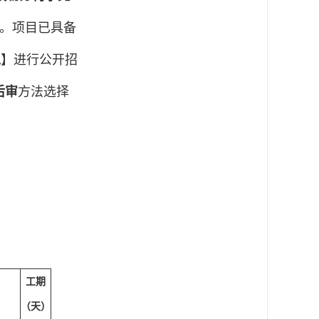
。项目已具备
工
】进行公开招
后审
方法选择
工期
（天）