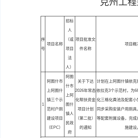
克州工程
招标
人
序
（或
项目批准文
项目名称
项目概
号
项目
件名称
法
人）
阿图
阿图什市
关于下达
计划在上阿图什镇依克
什市
上阿图什
2026年常态
依拉克3个示范村，为6
上阿
镇三个示
化帮扶资金
化三格化粪池及配套小
1
图什
范村户厕
项目计划
同步采购安装户用厕具
镇人
建设项目
（第二批）
等配套附属设备，完成
民政
（EPC）
的通知
施建设
府