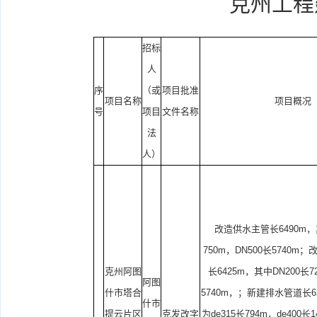
克州工程
招标
人
序
（或
项目批准
项目名称
项目概况
号
项目
文件名称
法
人）
改造供水主管长6490m，
750m，DN500长5740
克州阿图
长6425m，其中DN200长7
阿图
什市塔合
5740m，；新建排水管道长6
什市
提云片区
克发改字
为de315长794m，de400