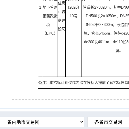
住房
1
地下管网
〔2026〕
管道长2×3820m，其中DN60
和城
更新改造
10号
DN500长2×1050m，DN3
乡建
项目
DN250长2×300m；改
设局
（EPC）
施，管长5465m，管径de20
de200长4611m，de110
属。
备注：本招标计划仅作为潜在投标人提前了解招标信息