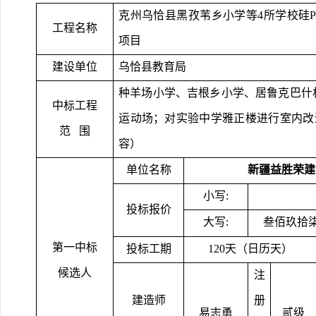
克州乌恰县黑孜苇乡小学等
4所学校硅
工程名称
项目
建设单位
乌恰县教育局
种羊场小学、吉根乡小学、居鲁克巴什
中标工程
运动场；对实验中学雅正楼进行室内改
范
围
容）
单位名称
新疆益胜荣建
小写
:
投标报价
大写
:
叁佰玖拾
第一中标
投标工期
120天（日历天）
候选人
注
建造师
册
易志勇
贰级