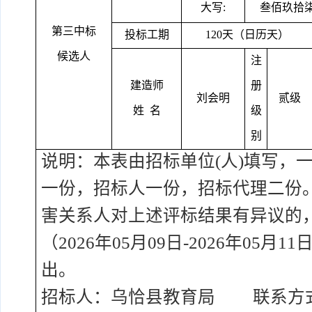
大写
:
叁佰玖拾
第三中标
投标工期
120天（日历天）
候选人
注
建造师
册
刘会明
贰级
姓
名
级
别
说明：本表由招标单位
(人)填写，
一份，招标人一份，招标代理二份
害关系人对上述评标结果有异议的
（2026年0
5
月
09
日
-2026年0
5
月
11
出。
招标人：
乌恰县教育局
联系方式