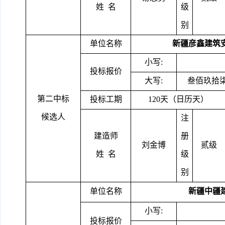
姓
名
级
别
单位名称
新疆彦鑫建筑
小写
:
投标报价
大写
:
叁佰玖拾
第二中标
投标工期
120天（日历天）
候选人
注
建造师
册
刘金博
贰级
姓
名
级
别
单位名称
新疆中疆
小写
:
投标报价