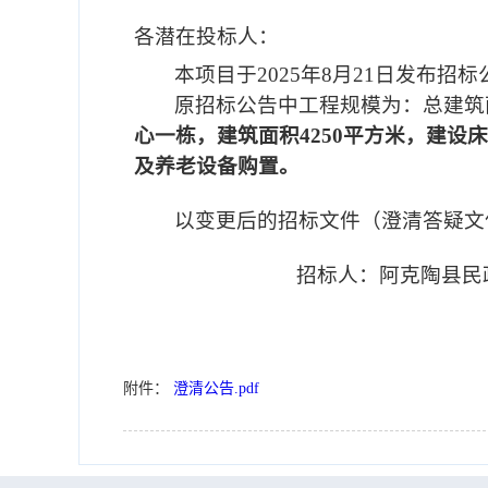
各潜在投标人：
本项目于
2025
年
8
月
21
日发布招标
原招标公告中工程规模为：总建筑
心一栋，建筑面积
4250
平方米，建设床
及养老设备购置。
以变更后的招标文件（澄清答疑文
招标人：阿克陶县民
附件：
澄清公告.pdf