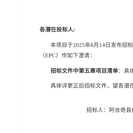
各潜在投标人
:
本项目于
202
5
年
8
月
14
日发布招
（EPC）
作如下
澄清
：
招标文件中
第五章项目清单
：具
具体详更正后招标文件，
望
各潜
招标人：
阿合奇县