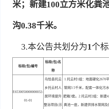
米；新建100立方米化粪
沟0.38千米。
3.本公告共划分为
1
个标
标段(包)名
标段(包)编号
称
乌恰县托云
1.托云村1组：地面硬化267
乡托云村人
管网3.5千米，配套一体化污
E6530050000000032-
居环境提升
肥箱3套。2.托云村2组：新建4
01-01
整治项目(示
粪池一座，新建供排水管网及